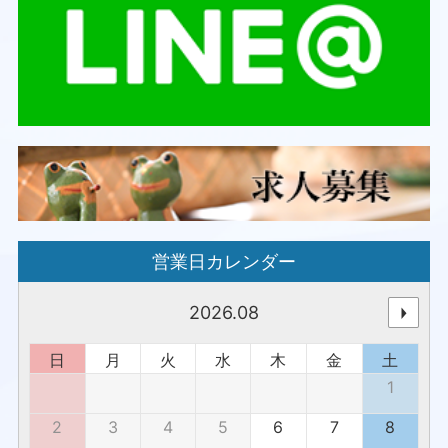
営業日カレンダー
2026.08
日
月
火
水
木
金
土
1
2
3
4
5
6
7
8