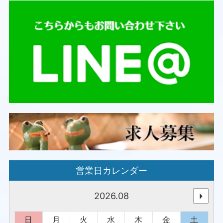
営業日カレンダー
2026.08
日
月
火
水
木
金
土