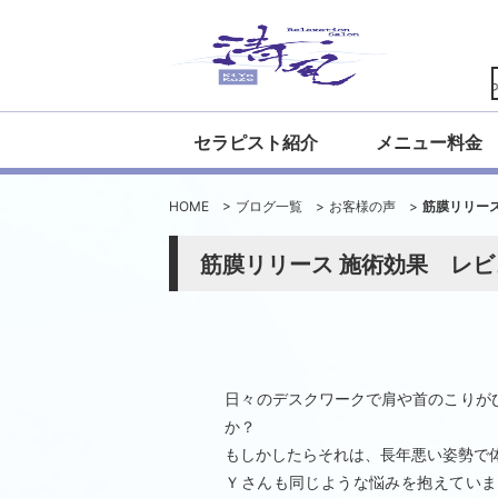
いらっしゃい
セラピスト紹介
メニュー料金
HOME
>
ブログ一覧
>
お客様の声
>
筋膜リリー
筋膜リリース 施術効果 レ
日々のデスクワークで肩や首のこりが
か？
もしかしたらそれは、長年悪い姿勢で
Ｙさんも同じような悩みを抱えていま