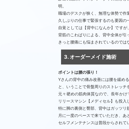
明。
職場のデスクが狭く、無理な体勢で作
久しぶりの仕事で緊張するのも要因の
自覚としては【背中になんか】ですが
背筋のこわばりによる、背中全体が引
きっと腰痛にも悩まされているのでは
3. オーダーメイド施術
ポイントは腰の張り！
Yさんの背中の痛み改善には腰を緩め
と、いうことで骨盤周りのストレッチ
元々硬めの筋肉体質なので、長年かけ
リリースマシン【メディセル】も投入
特に脚の裏側と臀部、背中はガッツリ
月に一度のペースで来ていただき、あ
セルフメンテナンスは普段からされて